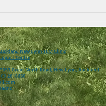
韩晓南中医师介绍湿疹性皮肤
預防
病、特发性皮炎的临床表现和
症，
治疗手段
纯自
H-F
 Auckland New Lynn TCM Clinic
upport Centre
 3053 Great North Road, New Lynn, Auckland
 09 2818668
ail.com
mednz