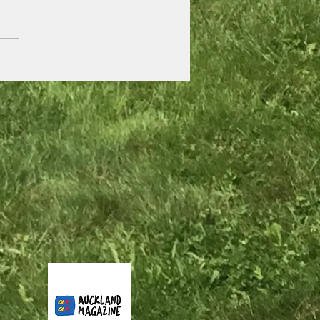
和治愈皮膚疾病和癌
“恢復细胞活动生理環境的
然中草藥科学创新配方”，
orce© 系列