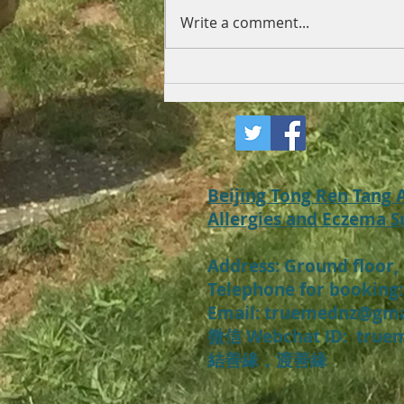
Write a comment...
长期严重的湿疹患者应该怎么
办？去找新西兰、奥克兰、北
京同仁堂的韩晓南中医师
Beijing Tong Ren Tang
Allergies and Eczema S
Address:
Ground floor,
Telephone for booking:
​Email: truemednz@gm
微信 Webchat ID: t
rue
​結善緣，渡善緣