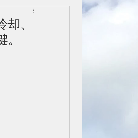
冷却、
键。