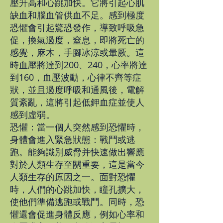
壓升高和心跳加快。它將引起心肌
缺血和腦血管供血不足。感到極度
恐懼會引起驚恐發作，導致呼吸急
促，換氣過度，窒息，即將死亡的
感覺，麻木，手腳冰涼或暈厥。這
時血壓將達到200、240，心率將達
到160，血壓波動，心律不齊等症
狀，並且過度呼吸和通風後，電解
質紊亂，這將引起低鉀血症並使人
感到虛弱。
恐懼：當一個人突然感到恐懼時，
身體會進入緊急狀態：戰鬥或逃
跑。能夠識別威脅并快速做出響應
對於人類生存至關重要，這是當今
人類生存的原因之一。面對恐懼
時，人們的心跳加快，瞳孔擴大，
使他們準備逃跑或戰鬥。同時，恐
懼還會促進身體反應，例如心率和