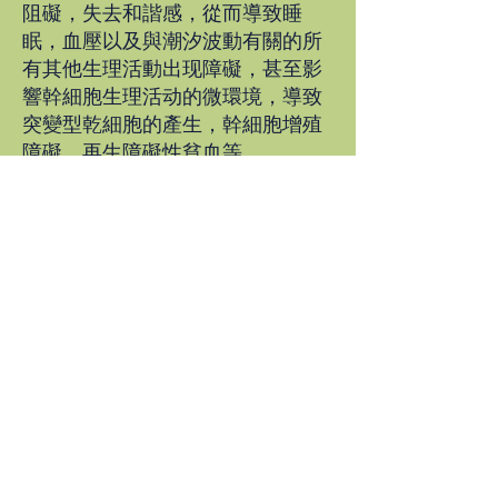
阻礙，失去和諧感，從而導致睡
眠，血壓以及與潮汐波動有關的所
有其他生理活動出现障礙，甚至影
響幹細胞生理活动的微環境，導致
突變型乾細胞的產生，幹細胞增殖
障礙，再生障礙性貧血等。
北京同仁堂，奥克兰诊所的韩晓南
中医师专门设计的 H-force© 系列
中草药剂配合针灸治疗，可以帮您
解决长期压力造成的一系列病患。
“只有恢復人體 在細胞层面上的 內環境
健康，並恢復人體產生正常新細胞和自
我修復的能力，我們才能完全預防和治
愈在細胞水平上發生的深層難治性疾病
。” 韩晓南/生命物理学