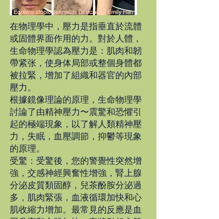
在物理學中，壓力是指垂直於流體
或固體界面作用的力。對於人體，
生命物理學認為壓力是：肌肉和韌
帶紧张，使身体局部或整個身體都
被拉緊，增加了組織和器官的內部
壓力。
根據鏡像理論的原理，生命物理學
討論了由精神壓力〜震驚和恐懼引
起的極端現象，以了解人類精神壓
力，失眠，血壓調節，抑鬱等現象
的原理。
受驚：受驚後，您的警覺性突然增
強，交感神經興奮性增強，腎上腺
分泌皮質類固醇，兒茶酚胺分泌過
多，肌肉緊張，血液循環加快和心
肌收縮力增加。最常見的反應是血