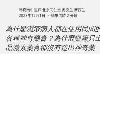
韩晓南中医师 北京同仁堂 奥克兰 新西兰
2023年12月1日
讀畢需時 2 分鐘
為什麼濕疹病人都在使用民間的
各種神奇藥膏？為什麼藥廠只出
品激素藥膏卻沒有造出神奇藥
膏？為什麼韓醫生不建議使用任
何外用藥膏？
皮膚病向來用藥膏來治療，根據中醫史書的記載，
這種療法已經有2000多年的經驗了。 但是藥膏並沒
有從根本上治癒皮膚病。但它確實使病人的症狀減
輕甚至消失。 這種消失=病痊癒了嗎？ 像濕疹這種
皮膚病，發病的根本原因是人體血液中的自身免疫
細胞出現問題，問題細胞對於很多因素過於敏感免...