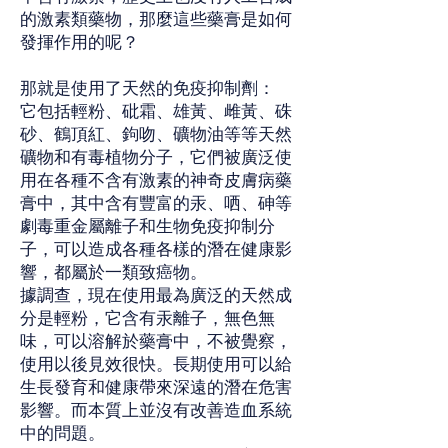
的激素類藥物，那麼這些藥膏是如何
發揮作用的呢？
那就是使用了天然的免疫抑制劑：
它包括輕粉、砒霜、雄黃、雌黃、硃
砂、鶴頂紅、鉤吻、礦物油等等天然
礦物和有毒植物分子，它們被廣泛使
用在各種不含有激素的神奇皮膚病藥
膏中，其中含有豐富的汞、哂、砷等
劇毒重金屬離子和生物免疫抑制分
子，可以造成各種各樣的潛在健康影
響，都屬於一類致癌物。
據調查，現在使用最為廣泛的天然成
分是輕粉，它含有汞離子，無色無
味，可以溶解於藥膏中，不被覺察，
使用以後見效很快。長期使用可以給
生長發育和健康帶來深遠的潛在危害
影響。而本質上並沒有改善造血系統
中的問題。