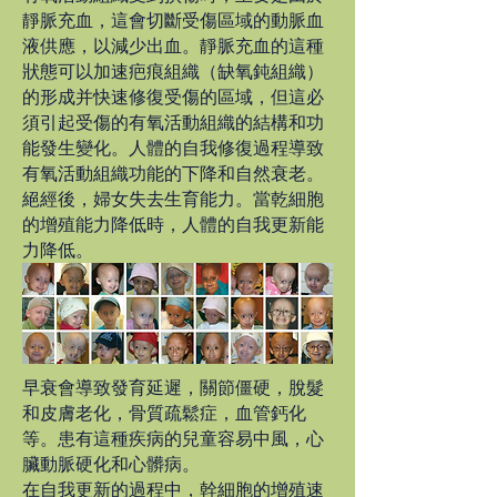
靜脈充血，這會切斷受傷區域的動脈血
液供應，以減少出血。靜脈充血的這種
狀態可以加速疤痕組織（缺氧鈍組織）
的形成并快速修復受傷的區域，但這必
須引起受傷的有氧活動組織的結構和功
能發生變化。人體的自我修復過程導致
有氧活動組織功能的下降和自然衰老。
絕經後，婦女失去生育能力。當乾細胞
的增殖能力降低時，人體的自我更新能
力降低。
早衰會導致發育延遲，關節僵硬，脫髮
和皮膚老化，骨質疏鬆症，血管鈣化
等。患有這種疾病的兒童容易中風，心
臟動脈硬化和心髒病。
在自我更新的過程中，幹細胞的增殖速