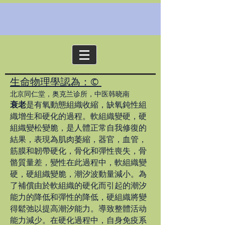
生命物理學認為：©
​北京同仁堂，奥克兰诊所，中医韩晓南
衰老
是有氧動態組織收縮，缺氧鈍性組
織增生和硬化的過程。軟組織變硬，硬
組織變松變脆，是人體正常自我修復的
結果，表現為肌肉萎縮，器官，血管，
筋膜和韌帶硬化，骨化和彈性喪失，骨
骼質量差，變性在此過程中，軟組織變
硬，硬組織變脆，潮汐波動量減小。為
了補償由於軟組織的硬化而引起的潮汐
能力的降低和彈性的降低，硬組織將變
得鬆弛以提高潮汐能力。導致整體活动
能力減少。在硬化過程中，自身免疫系