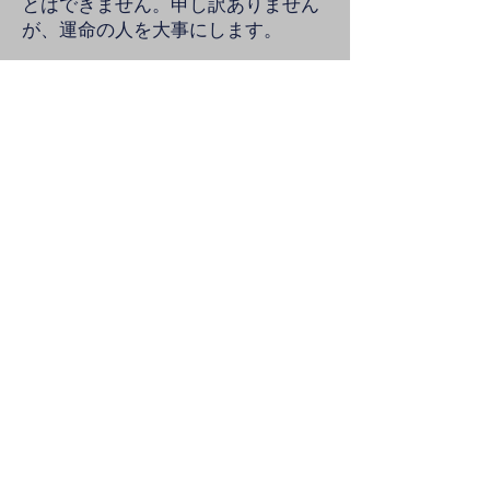
とはできません。申し訳ありません
が、運命の人を大事にします。
ハン博士はどのような患者を最も見
たいと思っていますか?
1.患者の友人から紹介された患者。
彼らはハン博士のことをある程度理
解しており、コミュニケーションが
取りやすいです。
2. 長期の病気、または末期患者。
これらの患者さんのほとんどは、数
え切れないほどの専門家や有名な医
師を経験してきたため、
彼らは自分自身の状況を深く理解し
ており、非現実的な期待を抱いてい
ません。
治療を通して、彼らは能力と治療効
果をすぐに理解することができま