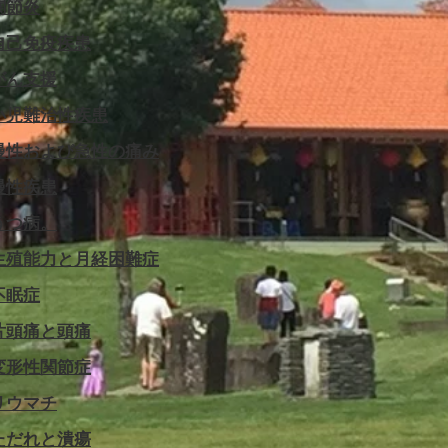
関節炎
自己免疫疾患
がん支援
小児難治性疾患
慢性および急性の痛み
慢性疾患
うつ病。
生殖能力と月経困難症
不眠症
片頭痛と頭痛
変形性関節症
リウマチ
ただれと潰瘍