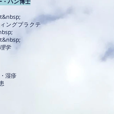
リー・ハン博士
st&nbsp;
ティングプラクテ
sp;
st&nbsp;
理学
・湿疹
患