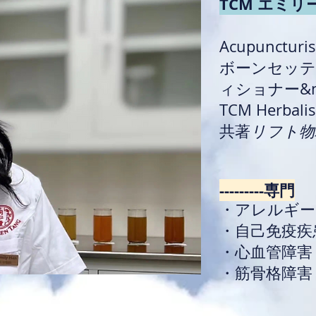
TCM エミ
Acupuncturi
ボーンセッ
ィショナー&nb
TCM Herbali
共著
リフト物
---------専門
・アレルギー
・自己免疫疾
・心血管障害
・筋骨格障害