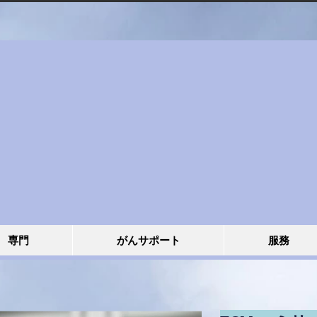
専門
がんサポート
服務